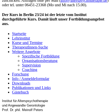
zuschicken. Anfragen bitte per Mail (
info@alterspsychotherapie.de
)
oder tel. unter 06451-23368 (Mo und Mi nach 15.00).
Der Kurs in Berlin 23/24 ist der letzte vom Institut
durchgeführte Kurs. Damit läuft unser Fortbildungsangebot
aus.
Startseite
Lehrinstitut
Kurse und Termine
TherapeutInnen-Suche
Weitere Angebote
Spezifische Fortbildung
Organisationsberatung
Supervision
Coaching
Forschung
Info / Anmeldeformular
Downloads
Publikationen und Links
Gästebuch
Institut für Alterspsychotherapie
und Angewandte Gerontologie
Prof. Dr. phil. Meinolf Peters