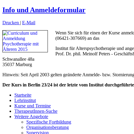
Info und Anmeldeformular
Drucken
|
E-Mail
Wenn Sie sich für einen der Kurse anmeld
(06421-307669) an das
Institut für Alterspsychotherapie und an
Prof. Dr. phil. Meinolf Peters - Geschäfts
Schwanallee 48a
35037 Marburg
Hinweis: Seit April 2003 gelten geänderte Anmelde- bzw. Stornierung
Der Kurs in Berlin 23/24 ist der letzte vom Institut durchgeführ
Startseite
Lehrinstitut
Kurse und Termine
TherapeutInnen-Suche
Weitere Angebote
Spezifische Fortbildung
Organisationsberatung
Supervision